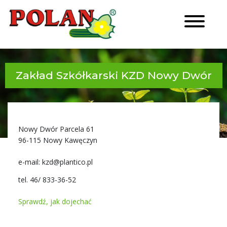
Zakład Szkółkarski KZD Nowy Dwór
Nowy Dwór Parcela 61
96-115 Nowy Kawęczyn
e-mail: kzd@plantico.pl
tel. 46/ 833-36-52
Sprawdź, jak dojechać