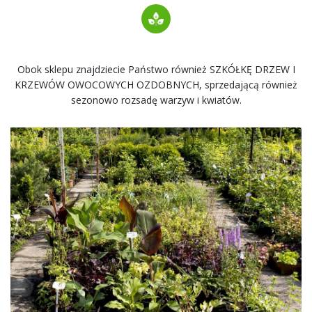
Obok sklepu znajdziecie Państwo również SZKÓŁKĘ DRZEW I
KRZEWÓW OWOCOWYCH OZDOBNYCH, sprzedającą również
sezonowo rozsadę warzyw i kwiatów.