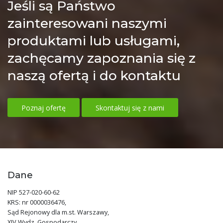
Jeśli są Państwo
zainteresowani naszymi
produktami lub usługami,
zachęcamy zapoznania się z
naszą ofertą i do kontaktu
Poznaj ofertę
Skontaktuj się z nami
Dane
NIP 527-020-60-62
KRS: nr 0000036476,
Sąd Rejonowy dla m.st. Warszawy,
XIV Wydz. Gospodarczy