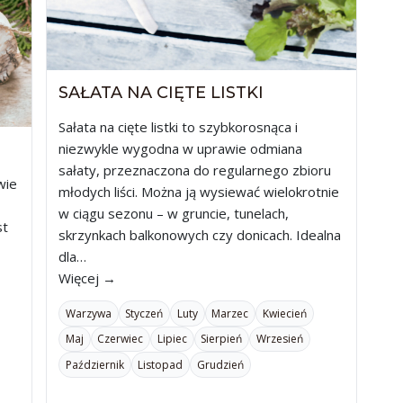
SAŁATA NA CIĘTE LISTKI
Sałata na cięte listki to szybkorosnąca i
niezwykle wygodna w uprawie odmiana
sałaty, przeznaczona do regularnego zbioru
wie
młodych liści. Można ją wysiewać wielokrotnie
w ciągu sezonu – w gruncie, tunelach,
st
skrzynkach balkonowych czy donicach. Idealna
dla…
Więcej →
Warzywa
Styczeń
Luty
Marzec
Kwiecień
Maj
Czerwiec
Lipiec
Sierpień
Wrzesień
Październik
Listopad
Grudzień