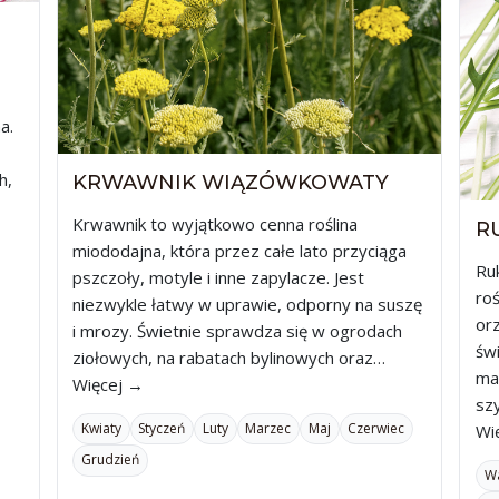
a.
h,
KRWAWNIK WIĄZÓWKOWATY
Krwawnik to wyjątkowo cenna roślina
R
miododajna, która przez całe lato przyciąga
Ruk
pszczoły, motyle i inne zapylacze. Jest
roś
niezwykle łatwy w uprawie, odporny na suszę
or
i mrozy. Świetnie sprawdza się w ogrodach
św
ziołowych, na rabatach bylinowych oraz…
ma
Więcej →
sz
Kwiaty
Styczeń
Luty
Marzec
Maj
Czerwiec
Wi
Grudzień
W