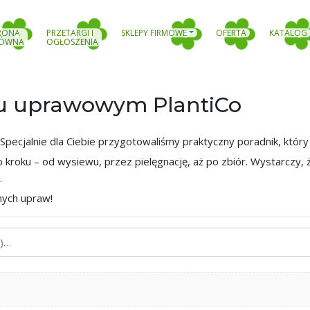
RONA
PRZETARGI I
SKLEPY FIRMOWE
OFERTA
KATALOG
ÓWNA
OGŁOSZENIA
u uprawowym PlantiCo
 Specjalnie dla Ciebie przygotowaliśmy praktyczny poradnik, któr
kroku – od wysiewu, przez pielęgnację, aż po zbiór. Wystarczy, 
.
nych upraw!