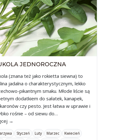
UKOLA JEDNOROCZNA
ola (znana też jako rokietta siewna) to
lina jadalna o charakterystycznym, lekko
zechowo-pikantnym smaku. Młode liście są
ietnym dodatkiem do sałatek, kanapek,
karonów czy pesto. Jest łatwa w uprawie i
ybko rośnie – od siewu do…
ęcej →
arzywa
Styczeń
Luty
Marzec
Kwiecień