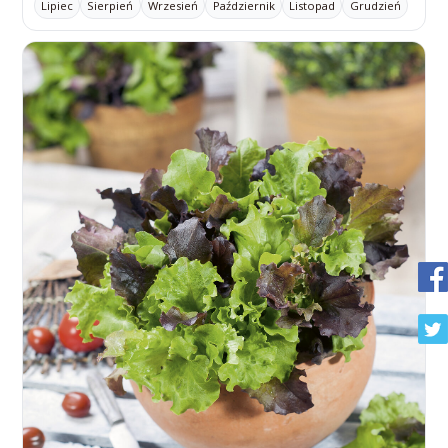
Lipiec
Sierpień
Wrzesień
Październik
Listopad
Grudzień