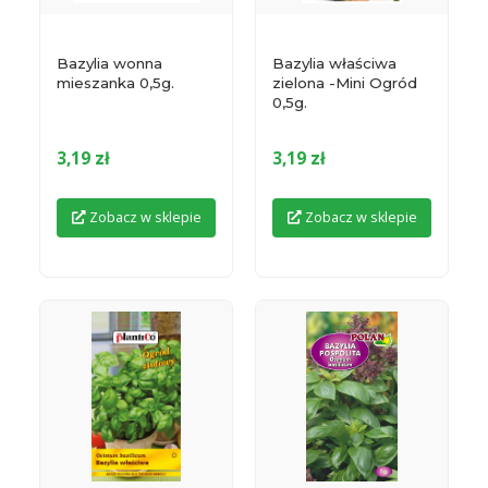
Bazylia wonna
Bazylia właściwa
mieszanka 0,5g.
zielona -Mini Ogród
0,5g.
3,19 zł
3,19 zł
Zobacz w sklepie
Zobacz w sklepie