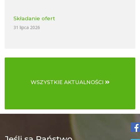
Składanie ofert
31 lipca 2026
WSZYSTKIE AKTUALNOŚCI
Jeśli są Państwo