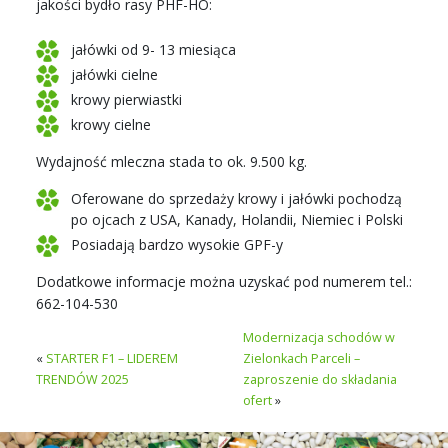
jakości bydło rasy PHF-HO:
jałówki od 9- 13 miesiąca
jałówki cielne
krowy pierwiastki
krowy cielne
Wydajność mleczna stada to ok. 9.500 kg.
Oferowane do sprzedaży krowy i jałówki pochodzą
po ojcach z USA, Kanady, Holandii, Niemiec i Polski
Posiadają bardzo wysokie GPF-y
Dodatkowe informacje można uzyskać pod numerem tel.:
662-104-530
Modernizacja schodów w
«
STARTER F1 – LIDEREM
Zielonkach Parceli –
TRENDÓW 2025
zaproszenie do składania
ofert
»