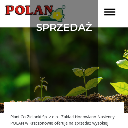
SPRZEDAŻ
BYDŁA
PlantiCo Zielonki Sp. z o.o. Zakład Hodowlano Nasienny
POLAN w Krzczonowie oferuje na sprzedaż wysokiej